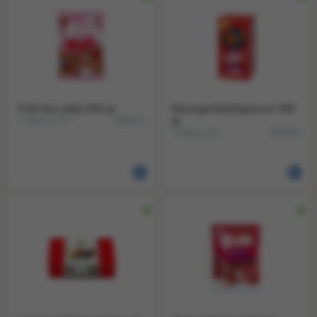
Trolli kiss zakje 200 gr
Kauwgombaldispencer 300
1 doos a 15
gr
828471
1 doos a 8
828292