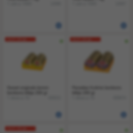
1 zak a 1000
1 zak a 1000
12006
12007
Nu € 1,35 per
Nu € 1,35 per
blikje!
blikje!
Sweet originals lemon
Paradise fruitmix bonbons
bonbons blikje 200 gr
blikje 200 gr
1 doos a 10
1 doos a 10
828221
828474
Nu € 1,35 per
blikje!