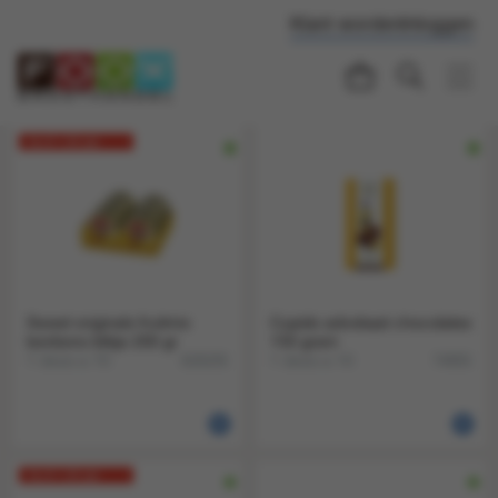
Klant worden
Inloggen
Nu € 1,35 per
blikje!
Sweet originals fruitmix
Cupido advokaat chocolates
bonbons blikje 200 gr
150 gram
1 doos a 10
1 doos a 10
828205
74855
Nu € 1,35 per
blikje!