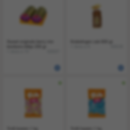
Sweet originals berry mix
Krakelingen zak 600 gr
bonbons blikje 200 gr
1 doos a 8
828135
1 doos a 10
828207
Trolli koeien 1 kg
Trolli haaien 1 kg