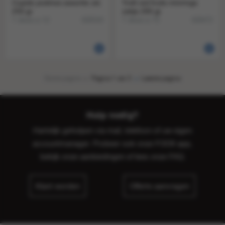
Cupido pralines assortie utz
Trolli red fruits minirings
250 gr
zakje 200 gr
1 doos a 12
1 doos a 15
828319
828472
Eerste pagina
Pagina 1 van 3
Laatste pagina
Hulp nodig?
Hartelijk geholpen via mail, telefoon of uw eigen
accountmanager. Probeer ook onze FOOX app,
bekijk onze
aanbiedingen
of lees onze
FAQ
.
Klant worden
Offerte aanvragen