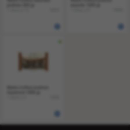
Maitre truffout assorted
Maitre truffout pralines
pralines 300 gr
assortie 1000 gr
1 doos a 12
1 doos a 6
74615
74685
Maitre truffout pralines
hazelnoot 1000 gr
1 doos a 6
74686