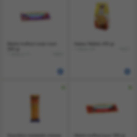
Maitre truffout rozijn-noot
Kakao Wafels 450 gr
300 gr
1 doos a 8
74117
1 doos a 11
74623
Snackline maisballs cheese
Maitre truffout puur 300 gr