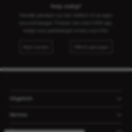
Hulp nodig?
Hartelijk geholpen via mail, telefoon of uw eigen
accountmanager. Probeer ook onze FOOX app,
bekijk onze
aanbiedingen
of lees onze
FAQ
.
Klant worden
Offerte aanvragen
Uitgelicht
Offerte aanvragen
Service
Koffiemachines
Technische dienst FOOX
Over ons