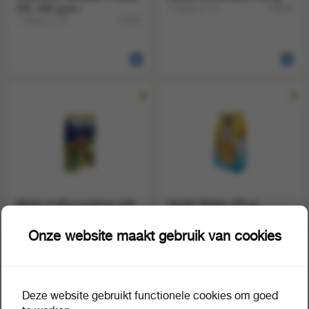
XXL 300 gram
1 doos a 11
74624
1 doos a 18
74223
Maitre truffout pralines milk
Vanille Wafels 450 gr
nuts 300 gr
1 doos a 8
74118
1 doos a 12
74616
Onze website maakt gebruik van cookies
Deze website gebruikt functionele cookies om goed