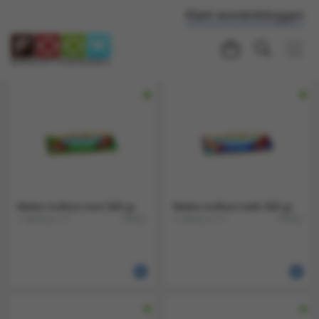
Klant worden
Inloggen
Maitre truffout noot 300 gr
Maitre truffout melk 300 gr
1 doos a 11
1 doos a 11
74621
74622