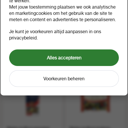
te werken.
Met jouw toestemming plaatsen we ook analytische
en marketingcookies om het gebruik van de site te
meten en content en advertenties te personaliseren.
Je kunt je voorkeuren altijd aanpassen in ons
privacybeleid.
Snackline onion rings
Maitre truffout choc'n air
maissnack xxl 300gr. a18
150 gr
1 doos a 18
1 doos a 12
74323
74617
Alles accepteren
Voorkeuren beheren