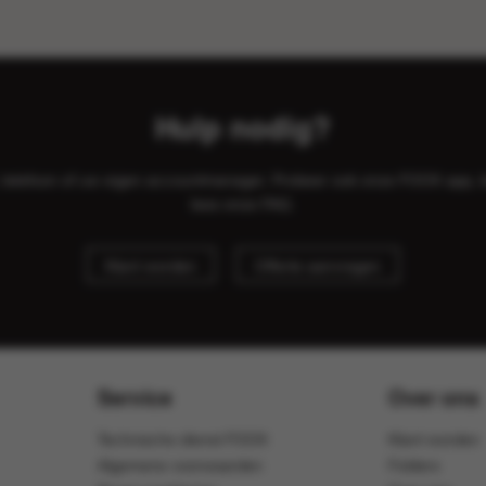
Hulp nodig?
il, telefoon of uw eigen accountmanager. Probeer ook onze FOOX app, 
lees onze
FAQ
.
Klant worden
Offerte aanvragen
Service
Over ons
Technische dienst FOOX
Klant worden
Algemene voorwaarden
Folders