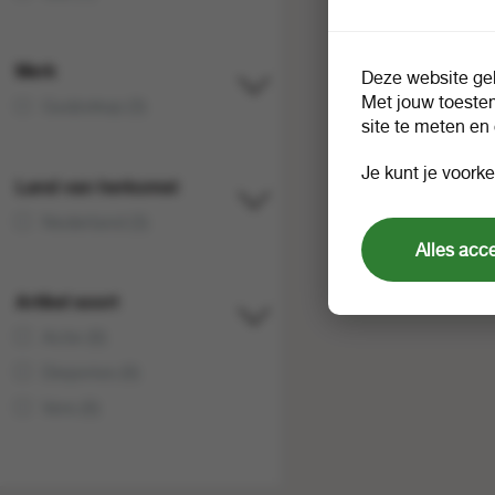
Merk
Deze website geb
Met jouw toeste
Gudzekop (3)
site te meten en
Je kunt je voorke
Land van herkomst
Nederland (3)
Alles acc
Artikel soort
Actie (0)
Diepvries (0)
Vers (0)