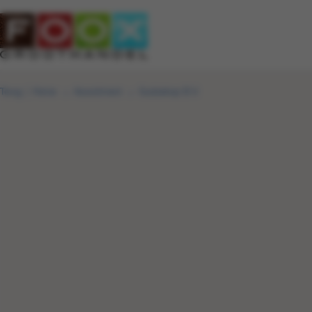
Terug
|
Home
Assortiment
Gudzekop B.V.