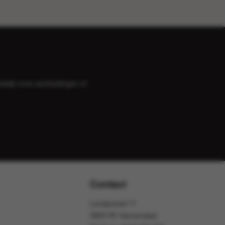
bekijk onze
aanbiedingen
of
Contact
Landjuweel 11
3905 PE Veenendaal