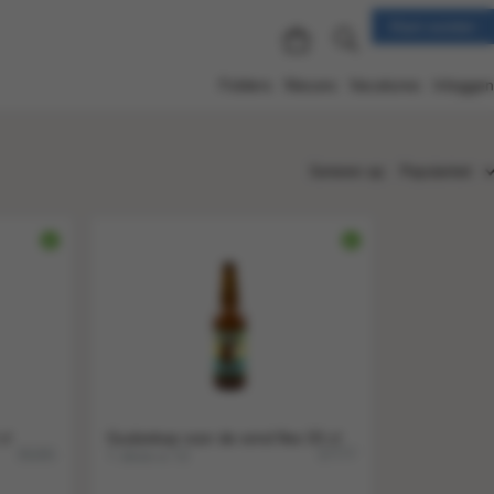
Klant worden
Folders
Nieuws
Vacatures
Inloggen
Sorteren op:
Populariteit
Populariteit
Nieuw
Nummer
Titel
Prijs
cl
Gudzekop voor de wind fles 33 cl
1 doos a 12
35265
37777