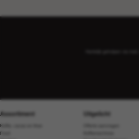
Hartelijk geholpen via ma
Assortiment
Uitgelicht
Koffie, cacao en thee
Offerte aanvragen
Food
Koffiemachines