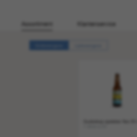
Assortiment
Klantenservice
Gridweergave
Lijstweergave
Gudzekop opsteker fles 33 
1 doos a 24