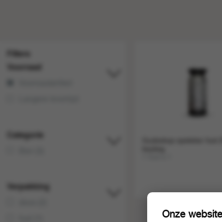
Filters
Voorraad
Voorraadartikel
Langere levertijd
Categorie
Gudzekop opsteker fust 20
keykeg
Bier (3)
1 fust a 1
Verpakking
doos (2)
Onze website
fust (1)