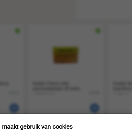
hout
Golden Flame witte
Golden f
aanmaakblokjes 48 stuks
haardhout
1 doos a 24
1 zak a 1
36415
25394
 maakt gebruik van cookies