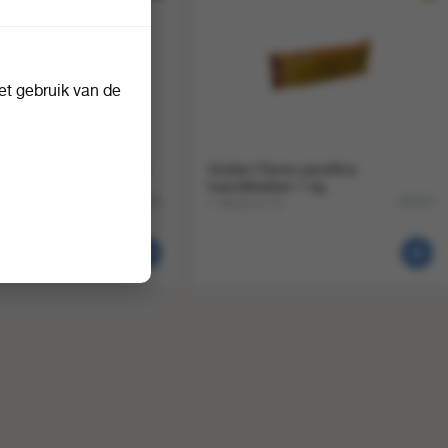
t gebruik van de
ame zweedse fakkel 25
Golden Flame paraffine
haardblokken 1 kg
1 doos a 12
25338
36419