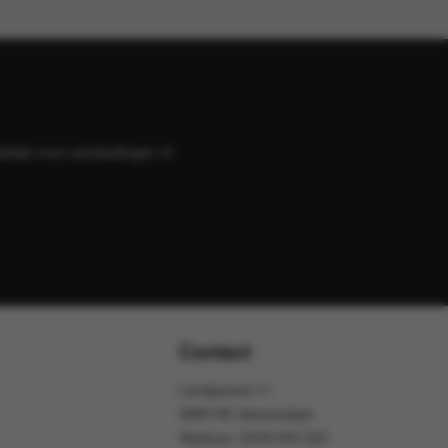
bekijk onze
aanbiedingen
of
Contact
Landjuweel 11
3905 PE Veenendaal
Telefoon:
0318 553 322