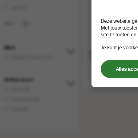
pak (1)
stuk (1)
Deze website geb
Meer
zak (4)
Met jouw toeste
site te meten en
Merk
Je kunt je voorke
Golden Flame pini kay
Golden Flame (10)
houtbriketten 10 kg 12 st
1 pak a 1
Alles acc
Artikel soort
Actie (0)
Diepvries (0)
Vers (0)