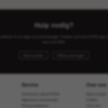
Hulp nodig?
il, telefoon of uw eigen accountmanager. Probeer ook onze FOOX app, 
lees onze
FAQ
.
Klant worden
Offerte aanvragen
Service
Over ons
Technische dienst FOOX
Klant worden
Algemene voorwaarden
Folders
Privacyverklaring
Over ons