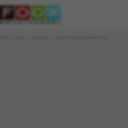
Terug
|
Home
Assortiment
Golden Flame International BV