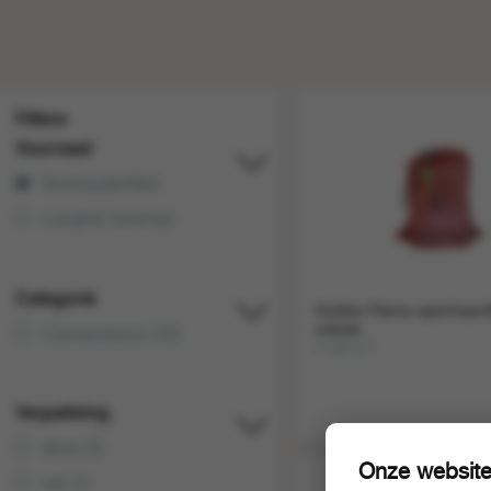
Filters
Voorraad
Voorraadartikel
Langere levertijd
Categorie
Golden Flame openhaard
netzak
Convenience (10)
1 net a 1
Verpakking
doos (3)
Onze website
net (1)