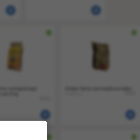
lame ovengedroogd
Golden flame aanmaakhout latjes
1 zak a 1
 zak 8 kg
36404
36402