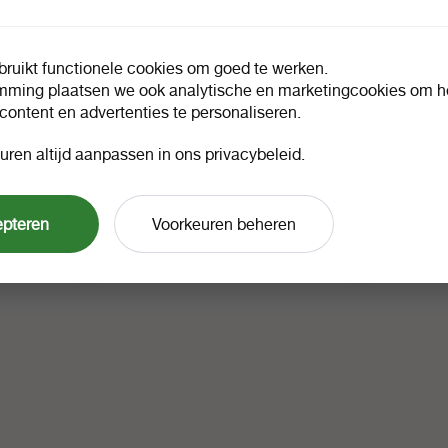
ruikt functionele cookies om goed te werken.
mming plaatsen we ook analytische en marketingcookies om he
 content en advertenties te personaliseren.
uren altijd aanpassen in ons privacybeleid.
Golden Flame aanmaakvloeistof 1
Golden Fl
uks
ltr
cm
1 doos a 12
1 stuk a 1
36405
25392
epteren
Voorkeuren beheren