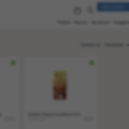
Klant worden
Folders
Nieuws
Vacatures
Inloggen
Sorteren op:
Populariteit
Populariteit
Nieuw
Nummer
Titel
Prijs
g
Golden Flame houtskool 8 ltr
1 zak a 8
36413
25390