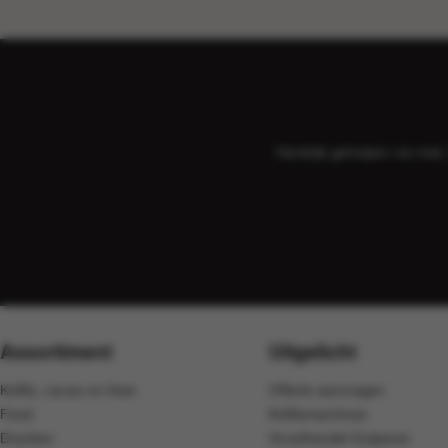
Hartelijk geholpen via ma
Assortiment
Uitgelicht
Koffie, cacao en thee
Offerte aanvragen
Food
Koffiemachines
Dranken
Groothandel Gulpener