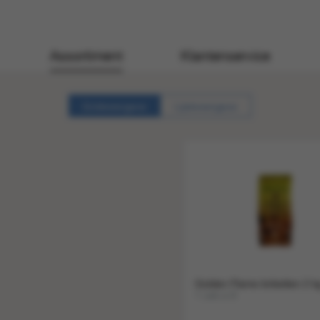
Assortiment
Klantenservice
Gridweergave
Lijstweergave
Golden Flame briketten 2 k
1 zak a 8