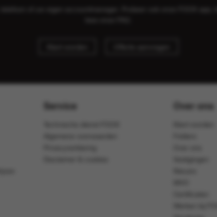
il, telefoon of uw eigen accountmanager. Probeer ook onze FOOX app, 
lees onze
FAQ
.
Klant worden
Offerte aanvragen
Service
Over ons
Technische dienst FOOX
Klant worden
Algemene voorwaarden
Folders
Privacyverklaring
Over ons
Disclaimer & cookies
Vestigingen
ijven
Nieuws
MVO
Certificaten
Werken bij F