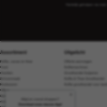
Hartelijk geholpen via ma
Assortiment
Uitgelicht
Koffie, cacao en thee
Offerte aanvragen
Food
Koffiemachines
Dranken
Groothandel Gulpener
Schoonmaak
Koffie & Thee Groothandel
Rookwaren
Koffie groothandel voor bedr
Office
Non-Food
Altijd en overal shoppen?
Automaten
Download onze nieuwe App!