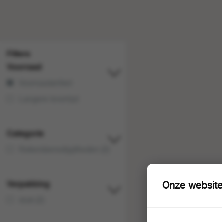
Filters
Voorraad
Voorraadartikel
Langere levertijd
Categorie
Rokersbenodigdheden (2)
Verpakking
Onze website
stuk (2)