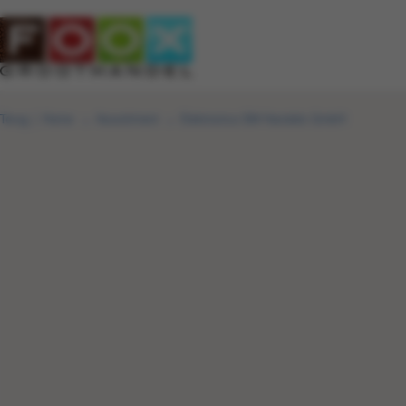
Terug
|
Home
Assortiment
Elektronica SM-Handels GmbH