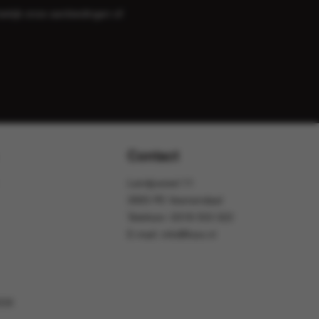
bekijk onze
aanbiedingen
of
Contact
Landjuweel 11
3905 PE Veenendaal
Telefoon:
0318 553 322
E-mail:
info@foox.nl
OOX