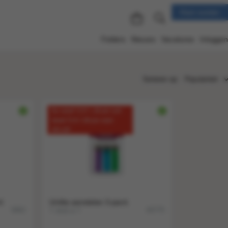
Klant worden
Folders
Nieuws
Vacatures
Inloggen
Sorteren op:
Populariteit
Populariteit
Nu vanaf 12 € 1.,29 per suk!
Nieuw
Vanaf 72 € 1.09 per stuk!
Nummer
OP=OP
Titel
Prijs
l
Unilite aansteker 3-pack
1 stuk a 1
5862
60775