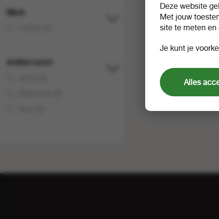
Deze website geb
Merk
Met jouw toeste
site te meten en
Unilite (2)
Je kunt je voorke
Artikel soort
Actie (2)
Alles acc
Diepvries (0)
Vers (0)