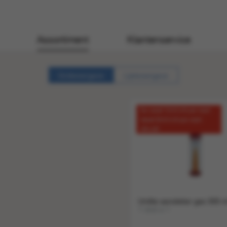
Assortiment
Klantenservice
Gridweergave
Lijstweergave
Nu vanaf 10 € 0.45 per stuk!
Vanaf 50 € 0.43 per stuk!
OP=OP
Unilite aansteker gas 300 m
1 stuk a 1