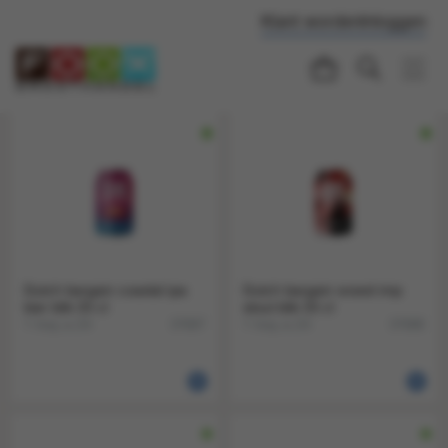
Klant worden
Inloggen
Dutch bargain coastal ipa
Dutch bargain woest imp
bier blik 33 cl
stout blik 33 cl
1 tray a 24
1 tray a 24
37687
37688