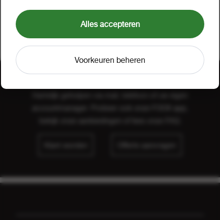
tripel blik 33 cl
1 tray a 24
37297
Alles accepteren
Voorkeuren beheren
Hulp nodig?
Hartelijk geholpen via mail, telefoon of uw eigen
accountmanager. Probeer ook onze FOOX app,
bekijk onze
aanbiedingen
of lees onze
FAQ
.
Klant worden
Offerte aanvragen