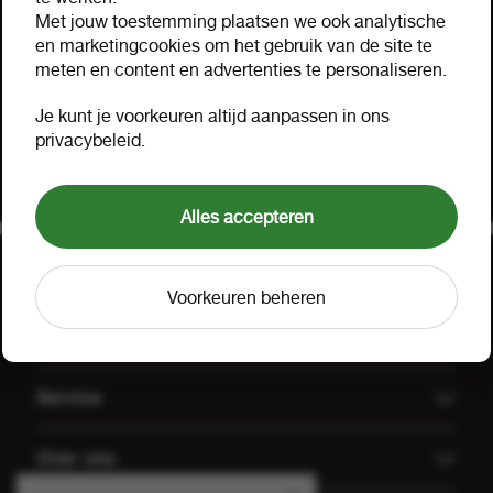
Hulp nodig?
Met jouw toestemming plaatsen we ook analytische
Hartelijk geholpen via mail, telefoon of uw eigen
en marketingcookies om het gebruik van de site te
meten en content en advertenties te personaliseren.
accountmanager. Probeer ook onze FOOX app,
bekijk onze
aanbiedingen
of lees onze
FAQ
.
Je kunt je voorkeuren altijd aanpassen in ons
privacybeleid.
Klant worden
Offerte aanvragen
Alles accepteren
Voorkeuren beheren
Uitgelicht
Offerte aanvragen
Service
Koffiemachines
Technische dienst FOOX
Over ons
Groothandel Gulpener
Algemene voorwaarden