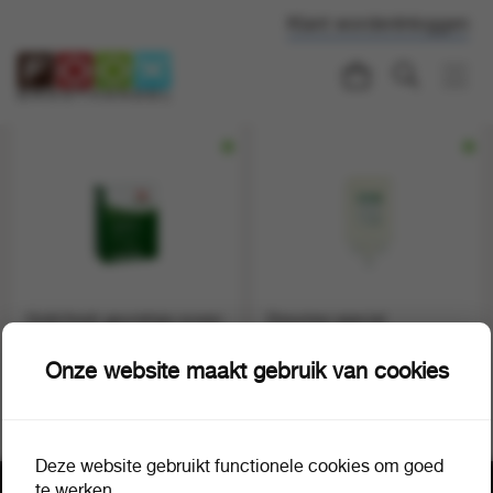
Klant worden
Inloggen
Gold-fresh geurstrips ocean
Dreumex special
pacific blue 15 stuks
handreiniger 3 x 4 liter
1 doos a 15
1 doos a 3
72934
72935
Onze website maakt gebruik van cookies
Deze website gebruikt functionele cookies om goed
te werken.