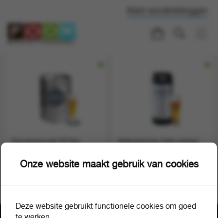
Klant worden
Inloggen
Docqmans pils 50 liter
Aldersbacher hefe weisse
1 fust a 1
20 liter
37693
1 fust a 1
37694
Onze website maakt gebruik van cookies
Deze website gebruikt functionele cookies om goed
te werken.