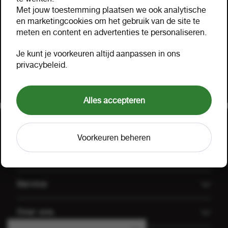
Hulp nodig?
Met jouw toestemming plaatsen we ook analytische
Hartelijk geholpen via mail, telefoon of uw eigen
en marketingcookies om het gebruik van de site te
meten en content en advertenties te personaliseren.
accountmanager. Probeer ook onze FOOX app,
bekijk onze
aanbiedingen
of lees onze
FAQ
.
Je kunt je voorkeuren altijd aanpassen in ons
privacybeleid.
Klant worden
Offerte aanvragen
Alles accepteren
Voorkeuren beheren
Uitgelicht
Offerte aanvragen
Service
Koffiemachines
Technische dienst FOOX
Over ons
Groothandel Gulpener
Algemene voorwaarden