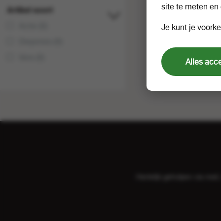
site te meten en
Artikel soort
Actie (0)
Je kunt je voorke
Diepvries (0)
Vers (0)
Alles acc
Hartelijk geholpen via ma