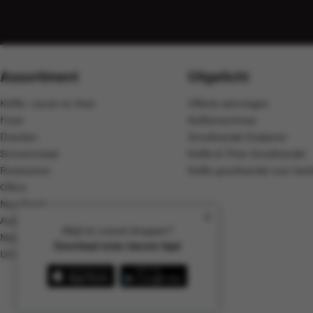
Assortiment
Uitgelicht
Koffie, cacao en thee
Offerte aanvragen
Food
Koffiemachines
Dranken
Groothandel Gulpener
Schoonmaak
Koffie & Thee Groothandel
Rookwaren
Koffie groothandel voor bedr
Office
Non-Food
Automaten
Altijd en overal shoppen?
Nieuw in het assortiment
Download onze nieuwe App!
Uit het assortiment