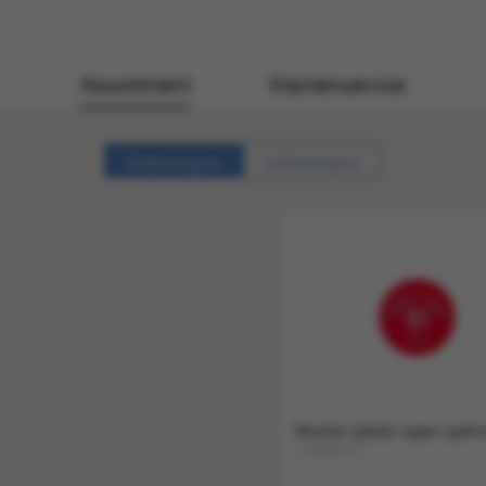
Assortiment
Klantenservice
Gridweergave
Lijstweergave
Munten plastic eigen opdru
1 stuk a 1