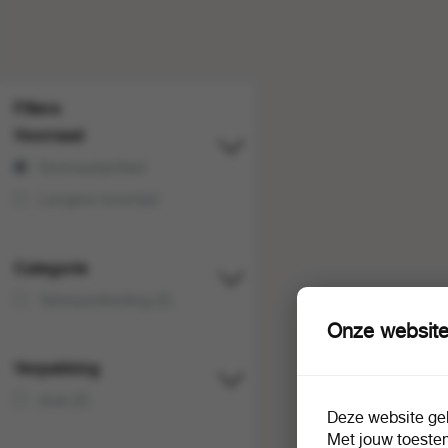
Filters
Voorraad
Voorraadartikel
Langere levertijd
Categorie
Tafelaankleding (2)
Onze website
Verpakking
stuk (2)
Deze website geb
Met jouw toeste