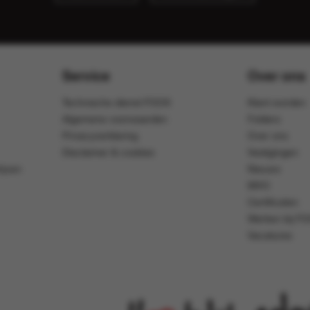
Service
Over ons
Technische dienst FOOX
Klant worden
Algemene voorwaarden
Folders
Privacyverklaring
Over ons
Disclaimer & cookies
Vestigingen
ijven
Nieuws
MVO
Certificaten
Werken bij F
Vacatures