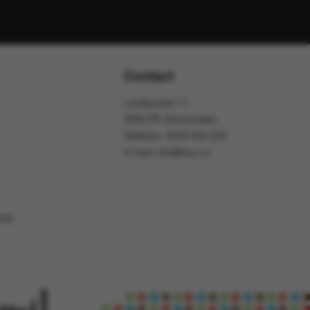
Contact
Landjuweel 11
3905 PE Veenendaal
Telefoon:
0318 553 322
E-mail:
info@foox.nl
OOX