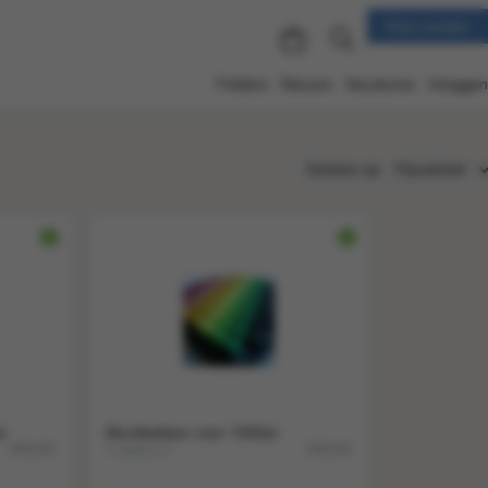
Klant worden
Folders
Nieuws
Vacatures
Inloggen
Sorteren op:
Populariteit
Populariteit
Nieuw
Nummer
Titel
Prijs
k
Muntbakken voor 1000st
1 stuk a 1
496105
496104