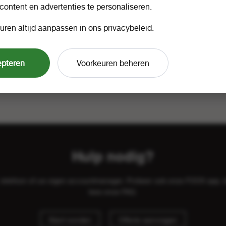
 content en advertenties te personaliseren.
uren altijd aanpassen in ons privacybeleid.
epteren
Voorkeuren beheren
Hulp nodig?
il, telefoon of uw eigen accountmanager. Probeer ook onze FOOX app, 
lees onze
FAQ
.
Klant worden
Offerte aanvragen