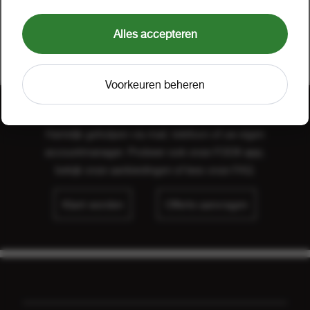
zeepdispenser 1700077
1 stuk a 1
65706
Alles accepteren
Voorkeuren beheren
Hulp nodig?
Hartelijk geholpen via mail, telefoon of uw eigen
accountmanager. Probeer ook onze FOOX app,
bekijk onze
aanbiedingen
of lees onze
FAQ
.
Klant worden
Offerte aanvragen