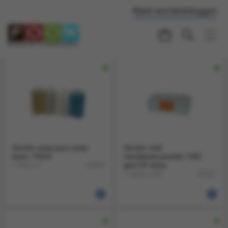
Klant worden
Inloggen
Vendor zeep pure soap
Vendor midi
basic 750ml
handdoekcassette 1362
1 fles a 1
geel 20 stuks
65404
1 doos a 20
65392