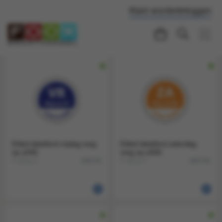
Klant worden
Inloggen
Etiket labellord vrijdag weg
Etiket labellord zaterdag
op a500
weg op a500
1 rol a 1
1 rol a 1
496705
496706