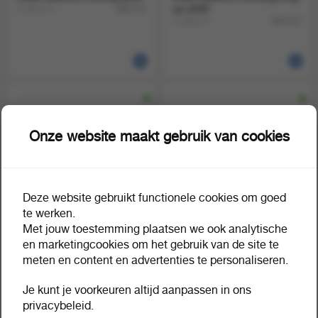
1 rol a 1
op a500
496710
1 rol a 1
496702
Onze website maakt gebruik van cookies
Deze website gebruikt functionele cookies om goed
Etiket labellord zondag weg
Etiket labellord vriezer a250
te werken.
op a1
1 rol a 1
496709
Met jouw toestemming plaatsen we ook analytische
1 rol a 1
496707
en marketingcookies om het gebruik van de site te
meten en content en advertenties te personaliseren.
Je kunt je voorkeuren altijd aanpassen in ons
privacybeleid.