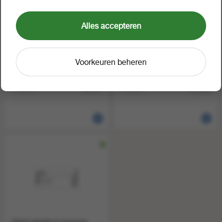
Alles accepteren
Voorkeuren beheren
Etiket labellord woensdag
Etiket labellord donderdag
weg op a500
weg op a500
1 rol a 1
1 rol a 1
496703
496704