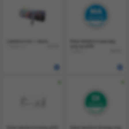
Labellord mini + labels
Etiket labellord maandag
1 doos a 1
weg op a500
496729
1 rol a 1
496701
Etiket labellord koeling a250
Etiket labellord dinsdag weg