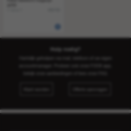
Etiket labellord magazijn
a250
1 rol a 1
496708
Hulp nodig?
Hartelijk geholpen via mail, telefoon of uw eigen
accountmanager. Probeer ook onze FOOX app,
bekijk onze
aanbiedingen
of lees onze
FAQ
.
Klant worden
Offerte aanvragen