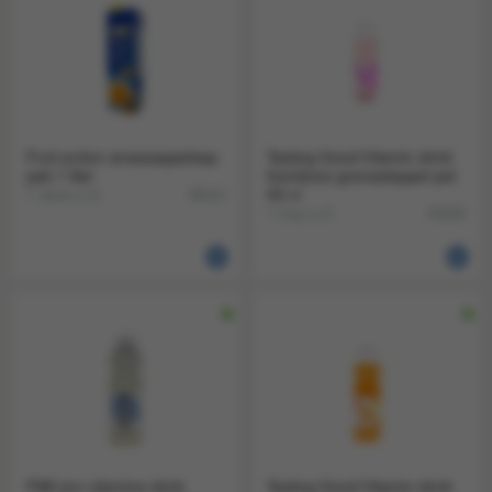
Fruit action sinaasappelsap
Tasting Good Vitamin drink
pak 1 liter
framboos granaatappel pet
1 doos a 6
50 cl
38114
1 tray a 6
40436
FNK pro vitamine drink
Tasting Good Vitamin drink