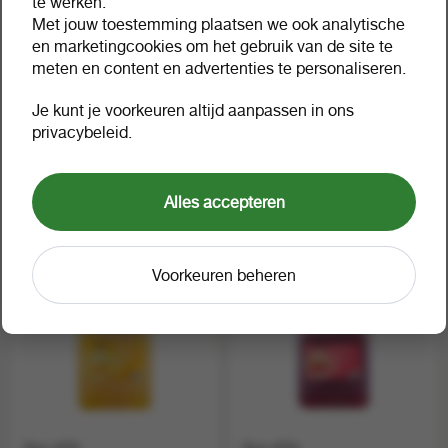
te werken.
Met jouw toestemming plaatsen we ook analytische
en marketingcookies om het gebruik van de site te
meten en content en advertenties te personaliseren.
Je kunt je voorkeuren altijd aanpassen in ons
privacybeleid.
Fruit action ananassap pak
Sun d'Or
1 ltr
vruchtenlimonadesiroop
1 tray a 6
aardbei 5 liter
38822
1 can a 1
41448
Alles accepteren
Voorkeuren beheren