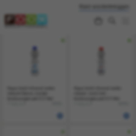
Klant worden
Inloggen
Aqua twist mineral water
Aqua twist mineral water
naturel blauw zonder
classic rood met
koolzuurgas pet 0.5 liter
koolzuurgas pet 0.5 liter
1 tray a 9
1 tray a 9
40681
40682