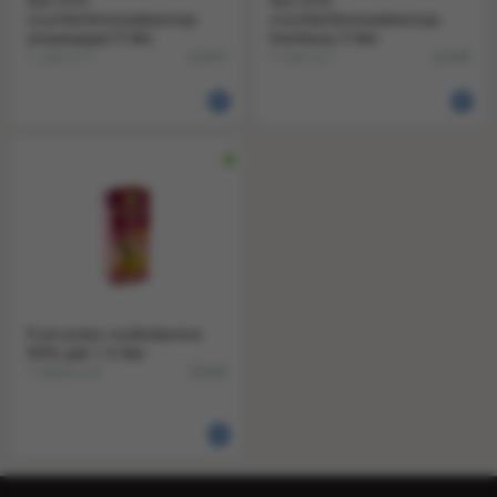
Sun d'Or
Sun d'Or
vruchtenlimonadesiroop
vruchtenlimonadesiroop
sinaasappel 5 liter
framboos 5 liter
1 can a 1
1 can a 1
41447
41446
Fruit action multivitamine
50% pak 1.5 liter
1 doos a 8
38160