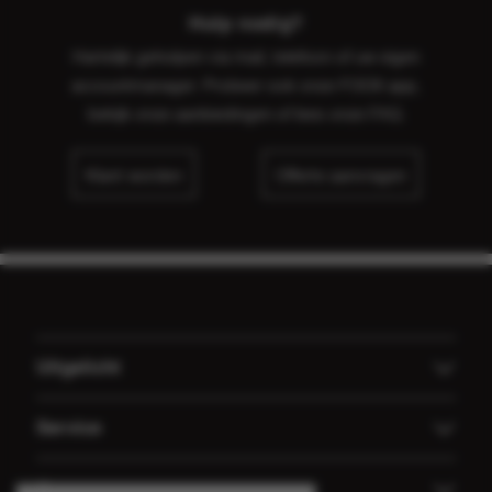
Hulp nodig?
Hartelijk geholpen via mail, telefoon of uw eigen
accountmanager. Probeer ook onze FOOX app,
bekijk onze
aanbiedingen
of lees onze
FAQ
.
Klant worden
Offerte aanvragen
Uitgelicht
Offerte aanvragen
Service
Koffiemachines
Technische dienst FOOX
Over ons