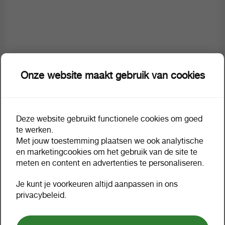
Onze website maakt gebruik van cookies
Omschrijving
Extra informatie
Deze website gebruikt functionele cookies om goed
te werken.
Met jouw toestemming plaatsen we ook analytische
Tony's Chocolonely reep
en marketingcookies om het gebruik van de site te
melk karamel zeezout
meten en content en advertenties te personaliseren.
gefeliciteerd 180 gr
Je kunt je voorkeuren altijd aanpassen in ons
privacybeleid.
Waarom zie ik geen prijzen?
Hieperdepieper! Dat moet gevierd Tony’s 'Zeg ‘t met