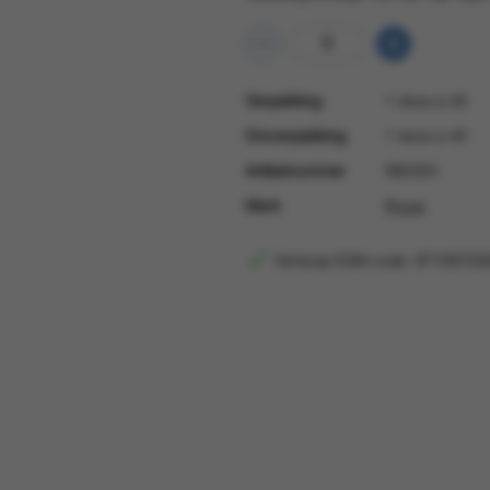
Verpakking
1 doos a 40
Omverpakking
1 doos a 40
Artikelnummer
982503
Merk
Pruve
Verkoop EAN-code: 87109720
Verkoop EAN
871097202870