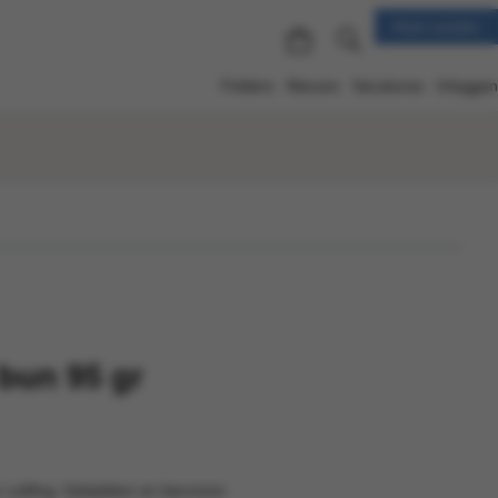
Klant worden
Folders
Nieuws
Vacatures
Inloggen
 bun 95 gr
 vullilng. Gebakken en bevroren