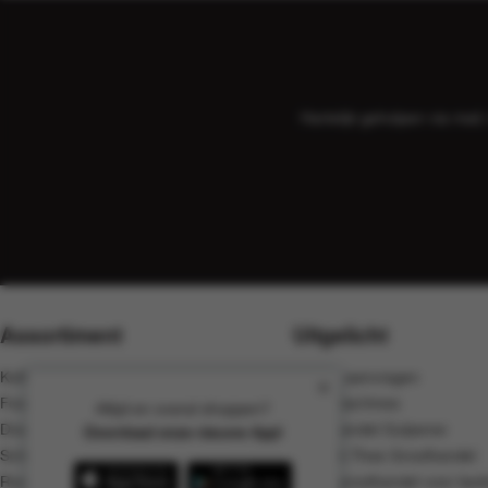
Hartelijk geholpen via ma
Assortiment
Uitgelicht
Koffie, cacao en thee
Offerte aanvragen
Food
Koffiemachines
Altijd en overal shoppen?
Dranken
Groothandel Gulpener
Download onze nieuwe App!
Schoonmaak
Koffie & Thee Groothandel
Rookwaren
Koffie groothandel voor bedr