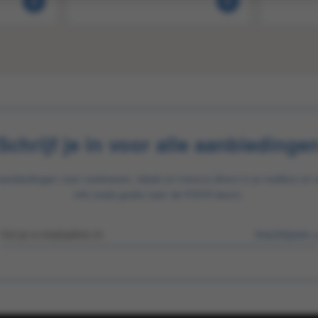
Schrijf je in voor alle aanbiedinge
aanbiedingen voor zoetwaren, tabak en horeca direct in je mailbox en 
info zoals gratis naar de FOOX beurs.
Inschrijven