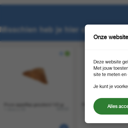
Misschien heb je hier ook interess
Onze website
Deze website geb
Met jouw toeste
site te meten en
Je kunt je voorke
Pruve appelflap gesuikerd 143 gr
Pruve kaasbroodje 105 g
Alles acc
1 doos a 40
1 doos a 80
982638