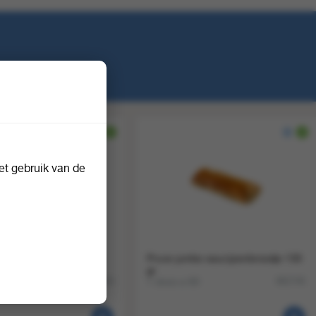
t gebruik van de
al saucijzenbroodje 114
Pruve jumbo saucijzenbroodje 130
gr
45
1 doos a 80
982553
982745