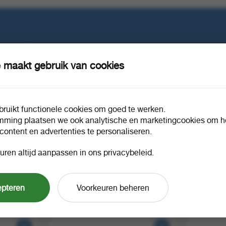
e in?
 maakt gebruik van cookies
ruikt functionele cookies om goed te werken.
mming plaatsen we ook analytische en marketingcookies om he
 content en advertenties te personaliseren.
uren altijd aanpassen in ons privacybeleid.
r
Pruve kip cajun bun 95 gr
Pruve hal
epteren
Voorkeuren beheren
1 doos a 40
982639
982503
gr
1 doos a 