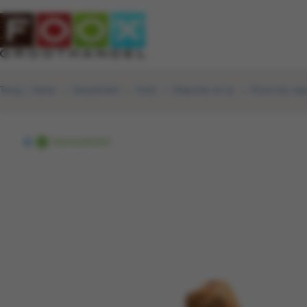
Terug
|
Home
Assortiment
Food
Diepvries en ijs
Pruve kip caj
Voorraadartikel