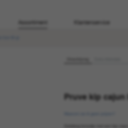
Assortiment
Klantenservice
un bun 95 gr
Omschrijving
Extra informatie
Pruve kip cajun
Waarom zie ik geen prijzen?
Gistdeeg broodje met een kip cajun