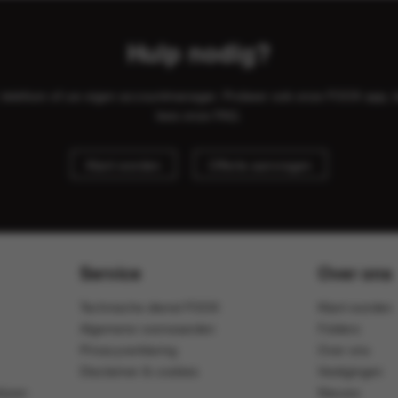
Hulp nodig?
il, telefoon of uw eigen accountmanager. Probeer ook onze FOOX app, 
lees onze
FAQ
.
Klant worden
Offerte aanvragen
Service
Over ons
Technische dienst FOOX
Klant worden
Algemene voorwaarden
Folders
Privacyverklaring
Over ons
Disclaimer & cookies
Vestigingen
ijven
Nieuws