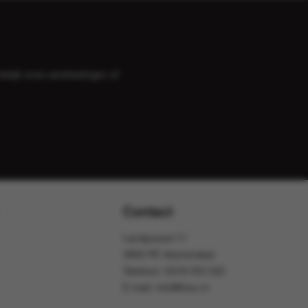
bekijk onze
aanbiedingen
of
Contact
Landjuweel 11
3905 PE Veenendaal
Telefoon:
0318 553 322
E-mail:
info@foox.nl