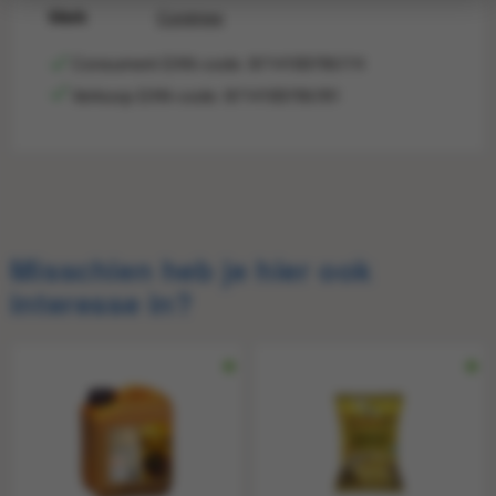
Merk
Conimex
Consument EAN-code: 8714100795774
Verkoop EAN-code: 8714100795781
Consument-
8714100795774
EAN
Verkoop
8714100795781
EAN
Misschien heb je hier ook
interesse in?