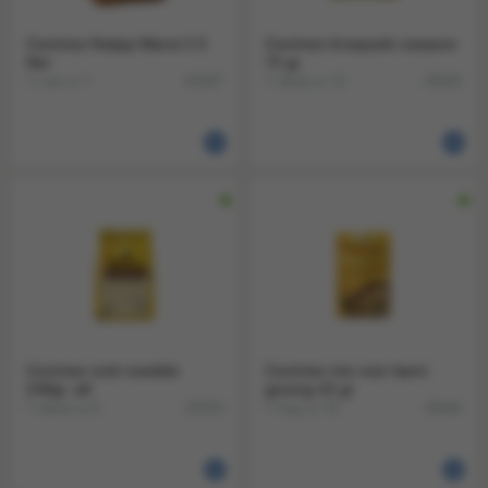
Conimex Ketjap Manis 2.5
Conimex kroepoek cassave
liter
75 gr
1 can a 1
1 doos a 12
63347
25625
Conimex wok noedels
Conimex mix voor bami
248gr. a6
goreng 43 gr
1 doos a 6
1 tray a 10
25253
25646