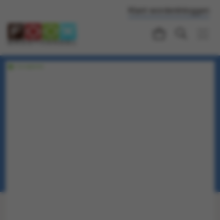
Klant worden
Inloggen
Voorraadartikel