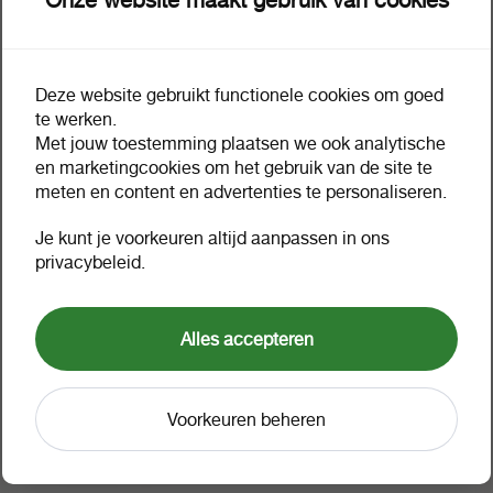
Deze website gebruikt functionele cookies om goed
Omschrijving
Extra informatie
te werken.
Met jouw toestemming plaatsen we ook analytische
en marketingcookies om het gebruik van de site te
Conimex mix nasi speciaal 36
meten en content en advertenties te personaliseren.
gr
Je kunt je voorkeuren altijd aanpassen in ons
privacybeleid.
Waarom zie ik geen prijzen?
Alles accepteren
Verpakking
1 tray a 12
Voorkeuren beheren
Omverpakking
1 tray a 12
Artikelnummer
25645