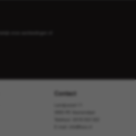
bekijk onze
aanbiedingen
of
Contact
Landjuweel 11
3905 PE Veenendaal
Telefoon:
0318 553 322
E-mail:
info@foox.nl