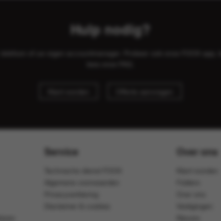
Hulp nodig?
il, telefoon of uw eigen accountmanager. Probeer ook onze FOOX app, 
lees onze
FAQ
.
Klant worden
Offerte aanvragen
Service
Over ons
Technische dienst FOOX
Klant worden
Algemene voorwaarden
Folders
Privacyverklaring
Over ons
Disclaimer & cookies
Vestigingen
ijven
Nieuws