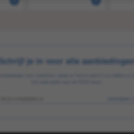
Schrijf je in voor alle aanbiedinge
aanbiedingen voor zoetwaren, tabak en horeca direct in je mailbox en 
info zoals gratis naar de FOOX beurs.
Inschrijven