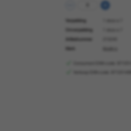
Verpakking
1 doos a 7
Omverpakking
1 doos a 7
Artikelnummer
274249
Merk
Kindly's
Consument EAN-code: 87125
Verkoop EAN-code: 87125140
Consumentprijs
€ 3,45
Consument-EAN
871251409987
Verkoop EAN
871251408987