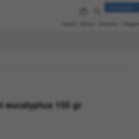
Klant worden
Folders
Nieuws
Vacatures
Inloggen
l eucalyptus 150 gr