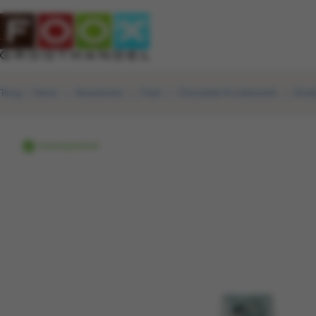
Terug
|
Home
Assortiment
Food
Chocolade & suikerwerk
Kindl
Voorraadartikel