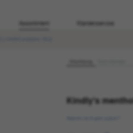
Assortiment
Klantenservice
y's menthol eucalyptus 150 gr
Omschrijving
Extra informatie
Kindly's mentho
Waarom zie ik geen prijzen?