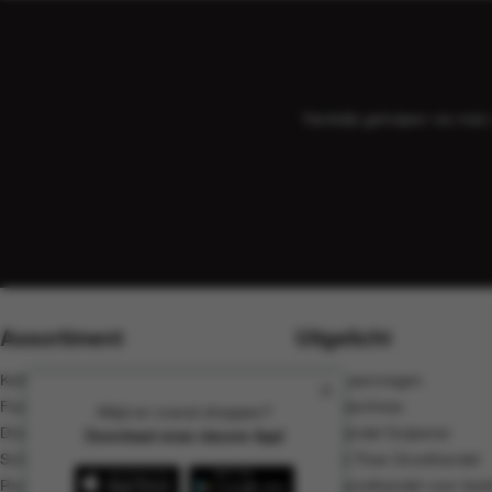
Hartelijk geholpen via ma
Assortiment
Uitgelicht
Koffie, cacao en thee
Offerte aanvragen
Food
Koffiemachines
Altijd en overal shoppen?
Dranken
Groothandel Gulpener
Download onze nieuwe App!
Schoonmaak
Koffie & Thee Groothandel
Rookwaren
Koffie groothandel voor bedr