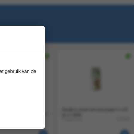
t gebruik van de
almiak bollen
Kindly's zwart wit zout potje 2 x 25
500
274692
gr in zakje
1 doos a 6
274184