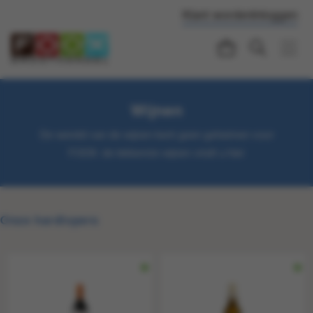
Klant worden
Inloggen
Wijnen
De wereld van de wijnen kent geen geheimen voor
FOOX: de lekkerste wijnen vindt u hier
Onze hardlopers