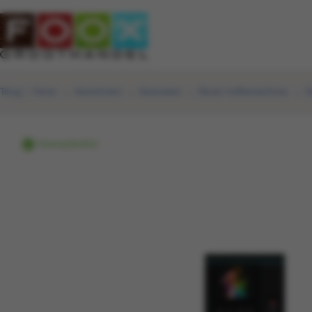
Terug
|
Home
Assortiment
Automaten
Bonen koffiemachines
S
Voorraadartikel