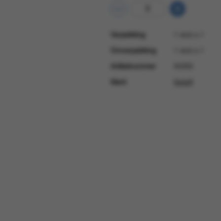
Verpakking
1 stuk a 1
Omverpakking
1 stuk a 1
Artikelnummer
94092
Merk
Sielaff