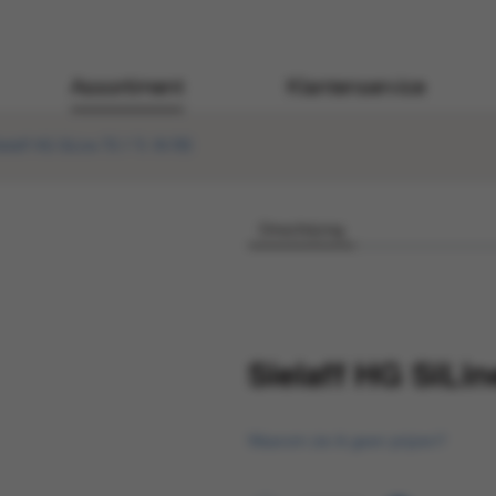
Assortiment
Klantenservice
ielaff HG SiLine TS 7 Tr. IN RB
Omschrijving
Sielaff HG SiLin
Waarom zie ik geen prijzen?