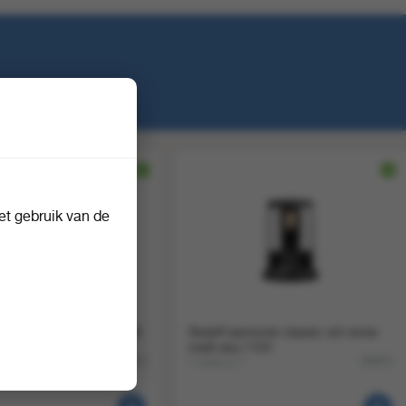
t gebruik van de
amonie classic verse melk
Sielaff siamonie classic wit verse
melk duo 1101
1 stuk a 1
90864
90863