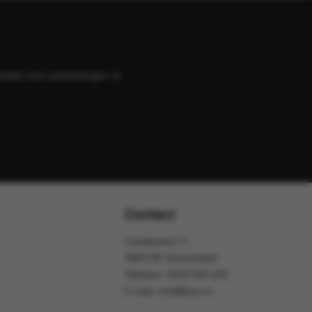
bekijk onze
aanbiedingen
of
Contact
Landjuweel 11
3905 PE Veenendaal
Telefoon:
0318 553 322
E-mail:
info@foox.nl