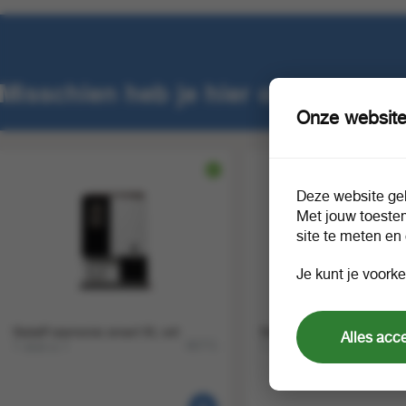
Misschien heb je hier ook interess
Onze website
Deze website geb
Met jouw toeste
site te meten en
Je kunt je voorke
Sielaff siamonie smart XL wit
Sielaff HG SiLine TS 7 Tr
Alles acc
1 stuk a 1
1 stuk a 1
90771