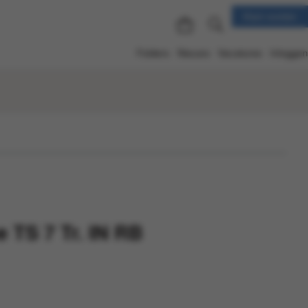
Klant worden
Folders
Nieuws
Vacatures
Inloggen
e TS 7 Tr. IN RB