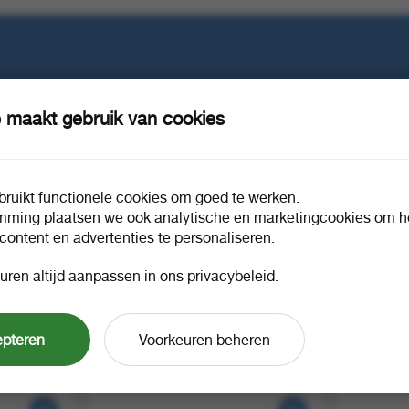
e in?
 maakt gebruik van cookies
ruikt functionele cookies om goed te werken.
mming plaatsen we ook analytische en marketingcookies om he
 content en advertenties te personaliseren.
uren altijd aanpassen in ons privacybeleid.
. IN RB
Sielaff siamonie moonlight verse
Sielaff si
epteren
Voorkeuren beheren
94092
melk duo 2102
duo 2102
1 stuk a 1
1 stuk a 1
90866