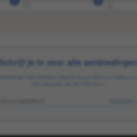
Schrijf je in voor alle aanbiedinge
aanbiedingen voor zoetwaren, tabak en horeca direct in je mailbox en 
info zoals gratis naar de FOOX beurs.
Inschrijven