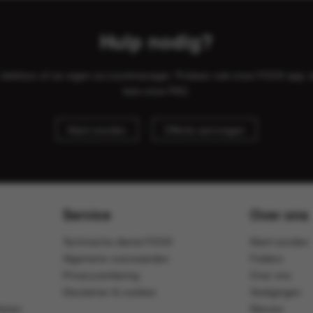
Hulp nodig?
il, telefoon of uw eigen accountmanager. Probeer ook onze FOOX app, 
lees onze
FAQ
.
Klant worden
Offerte aanvragen
Service
Over ons
Technische dienst FOOX
Klant worden
Algemene voorwaarden
Folders
Privacyverklaring
Over ons
Disclaimer & cookies
Vestigingen
ijven
Nieuws