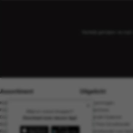
Hartelijk geholpen via ma
Assortiment
Uitgelicht
Koffie, cacao en thee
Offerte aanvragen
Food
Koffiemachines
Altijd en overal shoppen?
Dranken
Groothandel Gulpener
Download onze nieuwe App!
Schoonmaak
Koffie & Thee Groothandel
Rookwaren
Koffie groothandel voor bedr