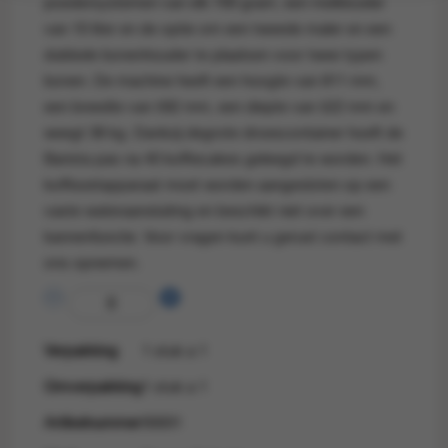
poedersystemen van elk 700 gram, een melkkoeler
van 10 liter en de optie om een tweede maler en een
dubbele bonenhouder te plaatsen voor twee typen
bonen. De machine heeft een hoogte van 811 mm,
een breedte van 592 mm, een diepte van 522 mm en
weegt 38 kg. Dankzij degrote droescontainer hoeft de
Barista pas na 40 koffiecakes geleegd te worden. Het
koffiezetapparaat moet worden aangesloten op een
vaste wateraansluiting en beschikt niet over een
kannenfunctie. Voor vragen kunt u gerust contact met
ons opnemen.
Verpakking
1 stuk a 1
Omverpakking
1 stuk a 1
Artikelnummer
90691