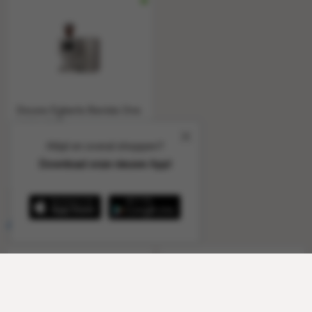
Douwe Egberts Barista One
verse melk
1 stuk a 1
90691
Altijd en overal shoppen?
Download onze nieuwe App!
Aanvullende artikelen