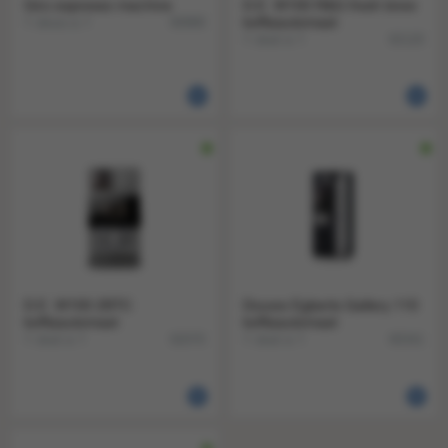
Giro espresso machine
D.E. W100 R&G fresh brew
1 doos a 1
koffieautomaat
90888
1 stuk a 1
92120
D.E. W100 2BTC
Douwe Egberts Gallery 110
koffieautomaat
koffieautomaat
1 stuk a 1
1 stuk a 1
92070
90341