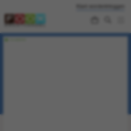
Klant worden
Inloggen
Voorraadartikel