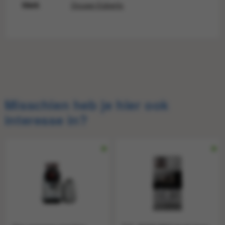
Merk
Douwe Egberts
Misschien heb je hier ook
interesse in?