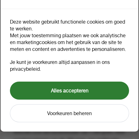
Douwe Egberts Barista One
Deze website gebruikt functionele cookies om goed
te werken.
verse melk
Met jouw toestemming plaatsen we ook analytische
en marketingcookies om het gebruik van de site te
Waarom zie ik geen prijzen?
meten en content en advertenties te personaliseren.
Met de Douwe Egberts Barista One zet u de lekkerste
Je kunt je voorkeuren altijd aanpassen in ons
cappuccino met verse melk. Met een uitgifte snelheid
privacybeleid.
van 40 seconden voor een cappuccino en 30
seconden voor een kop koffie kan de machine tot wel
Alles accepteren
100 kopjes per dag zetten, wat geschikt is voor 40-70
gebruikers. Via het 7-inch touchscreen maakt u
eenvoudig en snel een keuze uit 13 dranken,
Voorkeuren beheren
waaronder: ristretto, espresso, heet water,
cappuccino of chocolademelk. De Barista One
beschikt over een bonenhouder van 1.350 gram, twee